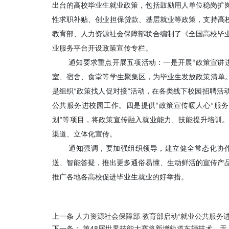
出台的高校毕业生就业政策，包括鼓励用人单位稳岗扩
性求职补贴、创业担保贷款、基层就业等政策，支持高校
教育部、人力资源社会保障部联合编制了《全国高校毕
业服务平台开设政策宣传专栏。
通知要求重点开展五项活动：一是开展“政策宣讲
室、宿舍、食堂等学生聚集区，为毕业生发放政策清单。
是组织“政策找人促对接”活动，在各类线下校园招聘活
公共服务进校园工作。四是提供“政策宣传暖人心”服
划”等项目，将政策宣传融入就业能力、技能提升培训
渠道、立体化宣传。
通知强调，要加强组织领导，建立健全常态化协
送、智能答疑，推出更多通俗易懂、生动鲜活的宣传产
推广各地各高校促进毕业生就业的好举措。
上一条
人力资源社会保障部 教育部启动“就业公共服务
下一条：
第48届世界技能大赛将新增轨道车辆技术、无