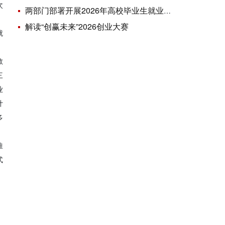
次
两部门部署开展2026年高校毕业生就业政策宣传活动
。
解读“创赢未来”2026创业大赛
就
教
三
业
计
多
推
式